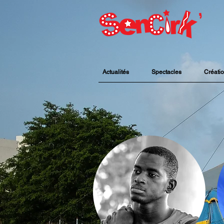
Actualités
Spectacles
Créatio